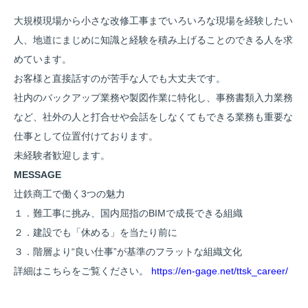
大規模現場から小さな改修工事までいろいろな現場を経験したい
人、地道にまじめに知識と経験を積み上げることのできる人を求
めています。
お客様と直接話すのが苦手な人でも大丈夫です。
社内のバックアップ業務や製図作業に特化し、事務書類入力業務
など、社外の人と打合せや会話をしなくてもできる業務も重要な
仕事として位置付けております。
未経験者歓迎します。
MESSAGE
辻鉄商工で働く3つの魅力
１．難工事に挑み、国内屈指のBIMで成長できる組織
２．建設でも「休める」を当たり前に
３．階層より“良い仕事”が基準のフラットな組織文化
詳細はこちらをご覧ください。
https://en-gage.net/ttsk_career/